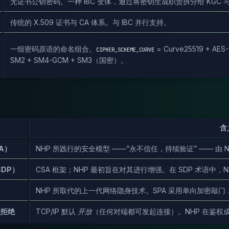
无证书公钥密码。一种 IBC 变体，通过将密钥生成职责拆分给 KGC
传统的 X.509 证书与 CA 体系。与 IBC 并行支持。
一组密码原语的命名组合。
= Curve25519 + AE
CIPHER_SCHEME_CURVE
SM2 + SM4-GCM + SM3（国密）。
含
A）
NHP 所践行的安全模型 ——”永不信任，持续验证” —— 由 NIST
DP）
CSA 框架；NHP 最初旨在对其进行增强。在 SDP 术语中，N
）
NHP 所取代的上一代网络隐身技术。SPA 采用单向加密敲
认拒绝
TCP/IP 默认
开放
（任何对端都可发起连接）。NHP 在鉴权