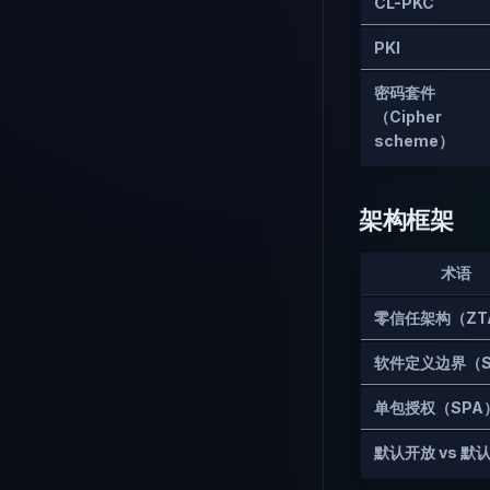
CL-PKC
PKI
密码套件
（Cipher
scheme）
架构框架
术语
零信任架构（ZT
软件定义边界（S
单包授权（SPA
默认开放 vs 默