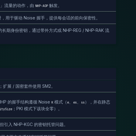
目的」流量的动作，由
触发。
NHP-AOP
对，用于驱动 Noise 握手，提供每会话的前向保密性。
HP-AC 的长期身份密钥，通过带外方式或 NHP-REG / NHP-RAK 流
；扩展 / 国密套件使用 SM2。
P 的握手结构遵循 Noise
模式（
、
、
），并在静态
K
e
es
ss
；PKI 模式下该块全零）。
itySize
引入 NHP-KGC 的密钥托管问题。